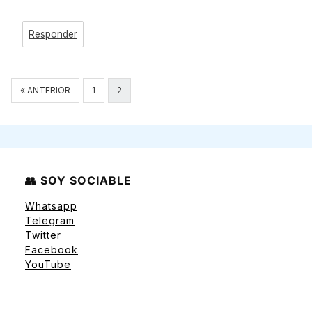
Responder
Navegación
« ANTERIOR
1
2
de
comentarios
👥 SOY SOCIABLE
Whatsapp
Telegram
Twitter
Facebook
YouTube