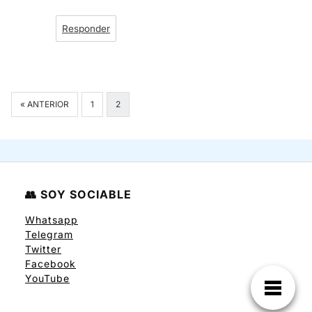
Responder
Navegación
« ANTERIOR
1
2
de
comentarios
👥 SOY SOCIABLE
Whatsapp
Telegram
Twitter
Facebook
YouTube