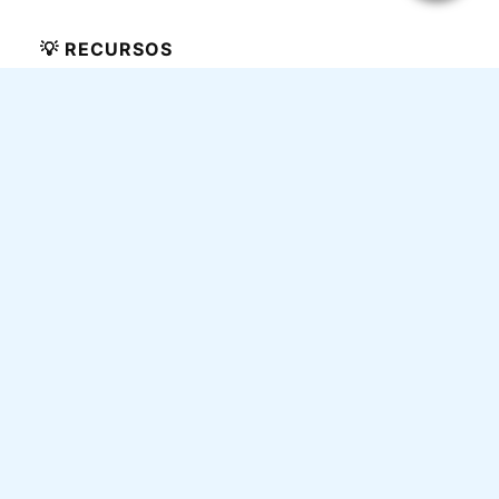
💡 RECURSOS
Referidos
Vías de pago
Lista negra
Herramientas
Comunidad
ℹ️ TUDINERITO
Quién soy
Contacto
Aviso legal
Política de privacidad
Información sobre cookies