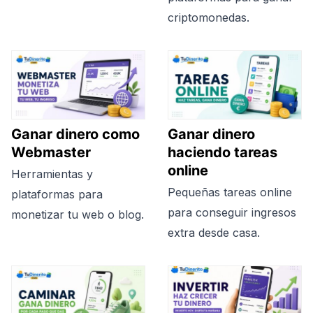
criptomonedas.
Ganar dinero como
Ganar dinero
Webmaster
haciendo tareas
online
Herramientas y
Pequeñas tareas online
plataformas para
para conseguir ingresos
monetizar tu web o blog.
extra desde casa.