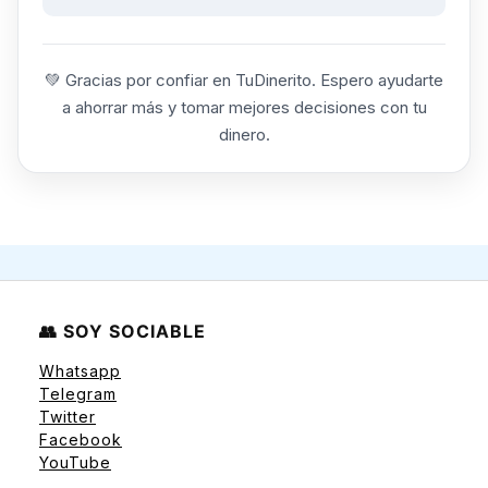
💚 Gracias por confiar en TuDinerito. Espero ayudarte
a ahorrar más y tomar mejores decisiones con tu
dinero.
👥 SOY SOCIABLE
Whatsapp
Telegram
Twitter
Facebook
YouTube