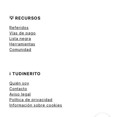
💡 RECURSOS
Referidos
Vías de pago
Lista negra
Herramientas
Comunidad
ℹ️ TUDINERITO
Quién soy
Contacto
Aviso legal
Política de privacidad
Información sobre cookies