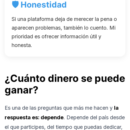
🛡️ Honestidad
Si una plataforma deja de merecer la pena o
aparecen problemas, también lo cuento. Mi
prioridad es ofrecer información útil y
honesta.
¿Cuánto dinero se puede
ganar?
Es una de las preguntas que más me hacen y
la
respuesta es: depende
. Depende del país desde
el que participes, del tiempo que puedas dedicar,