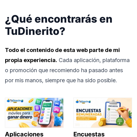
¿Qué encontrarás en
TuDinerito?
Todo el contenido de esta web parte de mi
propia experiencia.
Cada aplicación, plataforma
o promoción que recomiendo ha pasado antes
por mis manos, siempre que ha sido posible.
Aplicaciones
Encuestas