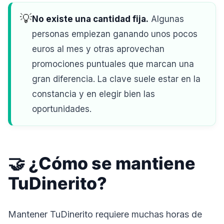
💡
No existe una cantidad fija.
Algunas
personas empiezan ganando unos pocos
euros al mes y otras aprovechan
promociones puntuales que marcan una
gran diferencia. La clave suele estar en la
constancia y en elegir bien las
oportunidades.
🤝 ¿Cómo se mantiene
TuDinerito?
Mantener TuDinerito requiere muchas horas de