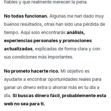
fiables y que realmente merecen la pena.
No todas funcionan.
Algunas me han dado muy
buenos resultados, otras han sido una pérdida de
tiempo. Aquí solo encontrarás
análisis,
experiencias personales y promociones
actualizadas
, explicadas de forma clara y con
sus condiciones más importantes.
No prometo hacerte rico.
Mi objetivo es
ayudarte a encontrar oportunidades reales para
ganar un dinero extra o ahorrar más en tu día a
día.
Si buscas dinero fácil, probablemente esta
web no sea para ti.