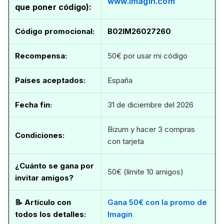
www.imagin.com
que poner código):
Código promocional
:
B02IM26027260
Recompensa:
50€ por usar mi código
Países aceptados:
España
Fecha fin
:
31 de diciembre del 2026
Bizum y hacer 3 compras
Condiciones:
con tarjeta
¿Cuánto se gana por
50€ (límite 10 amigos)
invitar amigos?
📝
Artículo con
Gana 50€ con la promo de
todos los detalles
:
Imagin