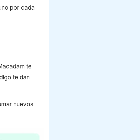
 uno por cada
 Macadam te
digo te dan
 sumar nuevos