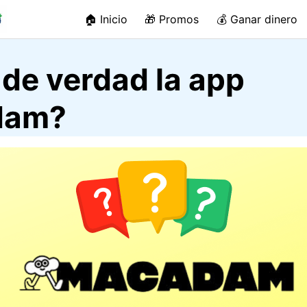
🏠 Inicio
🎁 Promos
💰 Ganar dinero
de verdad la app
dam?