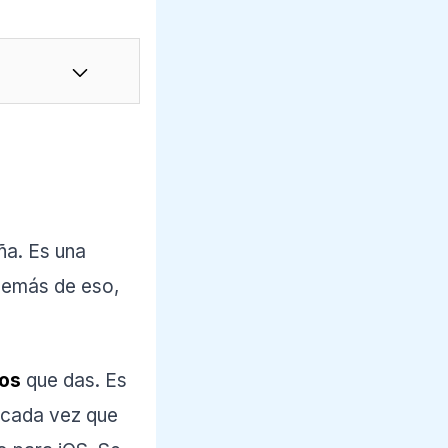
ña. Es una
demás de eso,
sos
que das. Es
 cada vez que