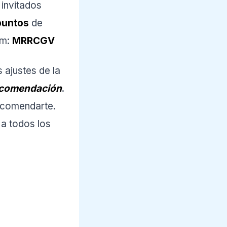
invitados
puntos
de
am:
MRRCGV
 ajustes de la
recomendación
.
ecomendarte.
 a todos los