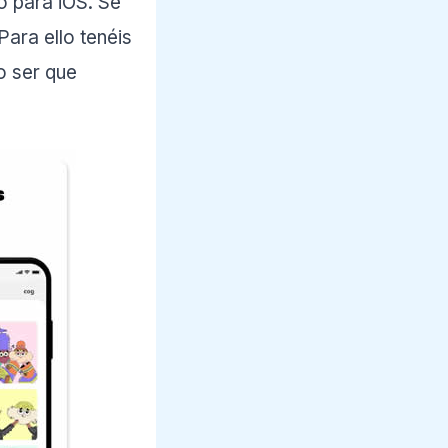
 para iOS. Se
ara ello tenéis
o ser que