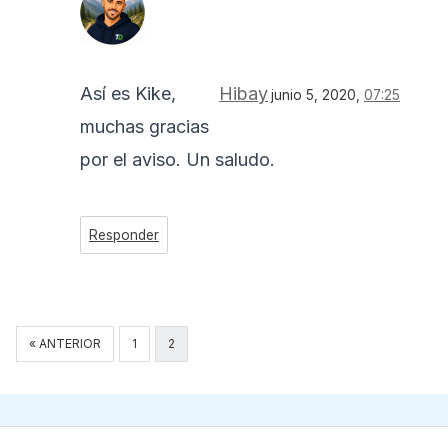
Así es Kike,
Hibay
junio 5, 2020,
07:25
muchas gracias
por el aviso. Un saludo.
Responder
Navegación
« ANTERIOR
1
2
de
comentarios