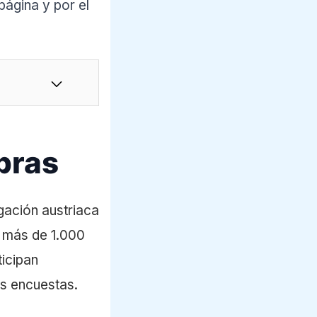
página y por el
bras
gación austriaca
 más de 1.000
ticipan
s encuestas.