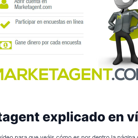
agent explicado en v
ídeo para que veáis cómo es por dentro la página