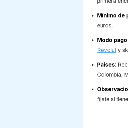
primera enc
Mínimo de 
euros.
Modo pago
Revolut
y skr
Países
: Rec
Colombia, M
Observacio
fíjate si ti