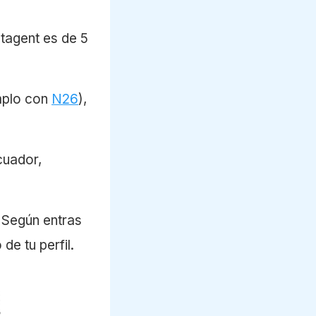
tagent es de 5
emplo con
N26
),
cuador,
. Según entras
de tu perfil.