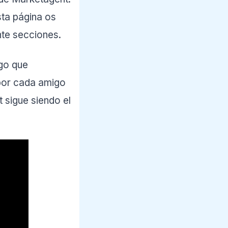
sta página os
nte secciones.
go que
 por cada amigo
 sigue siendo el