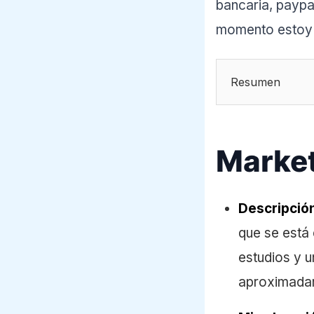
bancaria, paypal
momento estoy 
Resumen
Market
Descripció
que se está
estudios y u
aproximadam