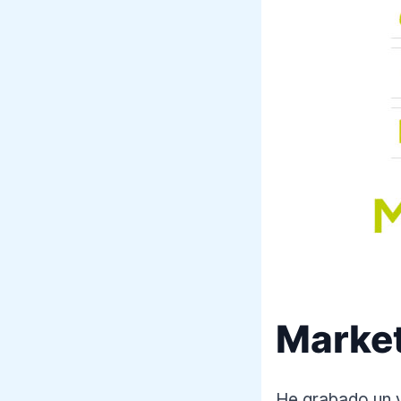
Market
He grabado un v