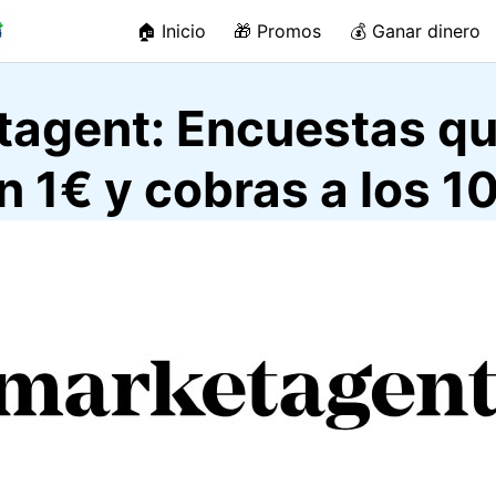
🏠 Inicio
🎁 Promos
💰 Ganar dinero
tagent: Encuestas q
n 1€ y cobras a los 1