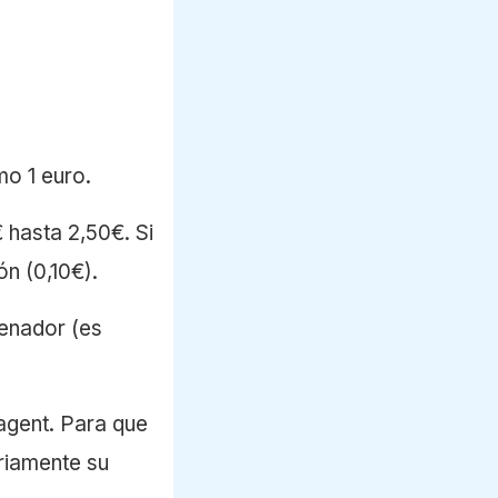
o 1 euro.
 hasta 2,50€. Si
n (0,10€).
denador (es
agent. Para que
oriamente su