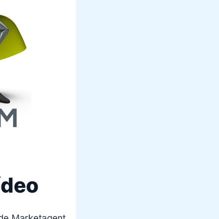
ídeo
 de Marketagent.