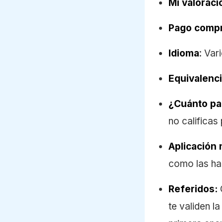
Mi valoraci
Pago comp
Idioma
: Var
Equivalenci
¿Cuánto pa
no calificas
Aplicación 
como las ha
Referidos:
te validen l