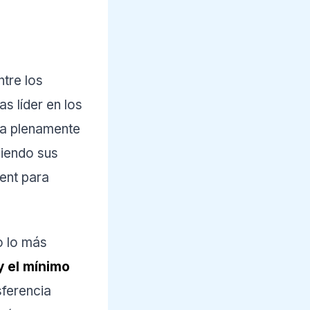
tre los
s líder en los
ta plenamente
iendo sus
ent para
o lo más
y el mínimo
sferencia