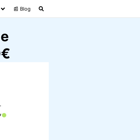
📰 Blog
ue
0€