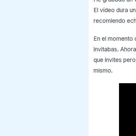
El vídeo dura u
recomiendo echa
En el momento q
invitabas. Ahor
que invites per
mismo.