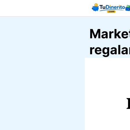
Saltar
al
contenido
Marke
regala