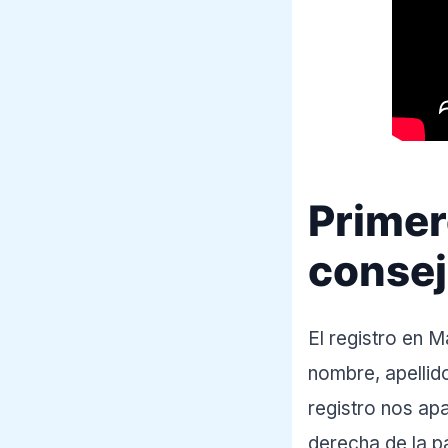
Primer
conse
El registro en 
nombre, apellid
registro nos a
derecha de la p