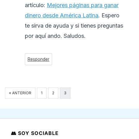
artículo:
Mejores páginas para ganar
dinero desde América Latina
. Espero
te sirva de ayuda y si tienes preguntas
por aquí ando. Saludos.
Responder
Navegación
« ANTERIOR
1
2
3
de
comentarios
👥 SOY SOCIABLE