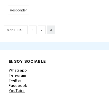
Responder
Navegación
« ANTERIOR
1
2
3
de
comentarios
👥 SOY SOCIABLE
Whatsapp
Telegram
Twitter
Facebook
YouTube