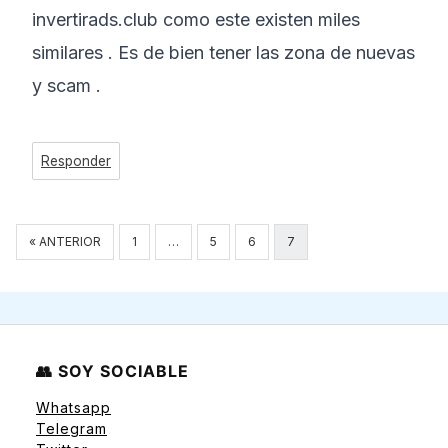
invertirads.club como este existen miles
similares . Es de bien tener las zona de nuevas
y scam .
Responder
Navegación
« ANTERIOR
1
…
5
6
7
de
comentarios
👥 SOY SOCIABLE
Whatsapp
Telegram