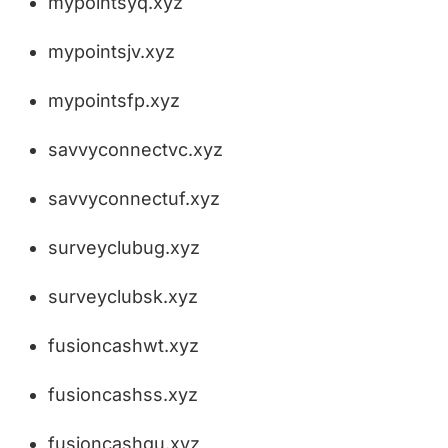
mypointsyq.xyz
mypointsjv.xyz
mypointsfp.xyz
savvyconnectvc.xyz
savvyconnectuf.xyz
surveyclubug.xyz
surveyclubsk.xyz
fusioncashwt.xyz
fusioncashss.xyz
fusioncashgu.xyz