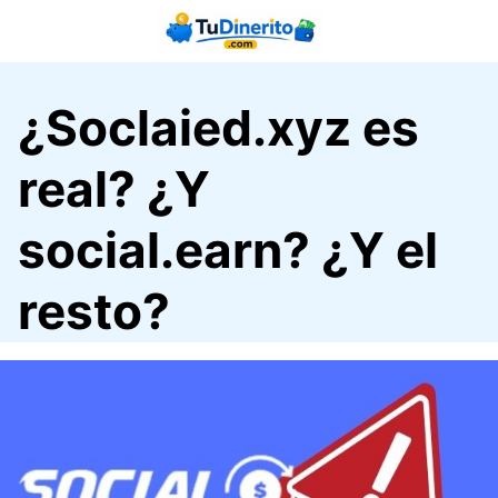
Saltar
al
contenido
¿Soclaied.xyz es
real? ¿Y
social.earn? ¿Y el
resto?