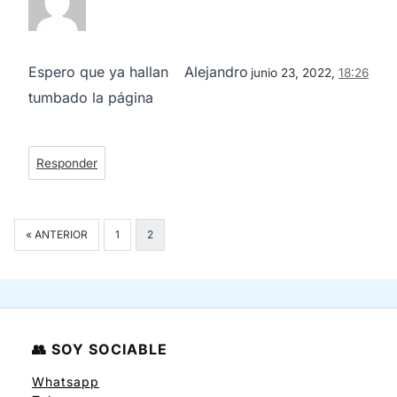
Espero que ya hallan
Alejandro
junio 23, 2022,
18:26
tumbado la página
Responder
Navegación
« ANTERIOR
1
2
de
comentarios
👥 SOY SOCIABLE
Whatsapp