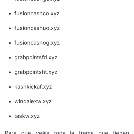
fusioncashco.xyz
fusioncashuo.xyz
fusioncashog.xyz
grabpointsfd.xyz
grabpointsht.xyz
kashkickaf.xyz
windalexw.xyz
taskw.xyz
Para que veáis toda la trama que tienen