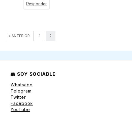
Responder
Navegación
« ANTERIOR
1
2
de
comentarios
👥 SOY SOCIABLE
Whatsapp
Telegram
Twitter
Facebook
YouTube