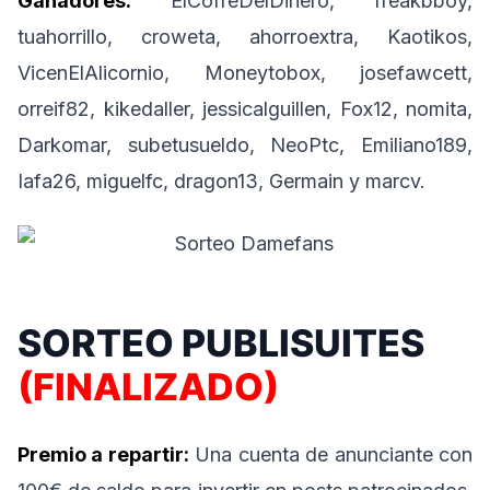
Ganadores:
ElCofreDelDinero, freakbboy,
tuahorrillo, croweta, ahorroextra, Kaotikos,
VicenElAlicornio, Moneytobox, josefawcett,
orreif82, kikedaller, jessicalguillen, Fox12, nomita,
Darkomar, subetusueldo, NeoPtc, Emiliano189,
Iafa26, miguelfc, dragon13, Germain y marcv.
SORTEO PUBLISUITES
(FINALIZADO)
Premio a repartir:
Una cuenta de anunciante con