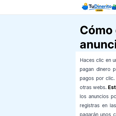
Saltar
al
contenido
Cómo g
anunc
Haces clic en u
pagan dinero 
pagos por clic
otras webs.
Est
los anuncios po
registras en l
pagarán unos cé