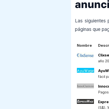
anunci
Las siguientes
páginas que pag
Nombre
Descr
Clixs
año 20
AyuW
fácil 
Innoc
Pagos 
Expre
(5$). 