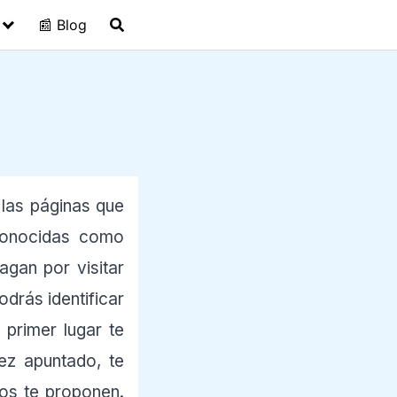
📰 Blog
 las páginas que
conocidas como
gan por visitar
odrás identificar
 primer lugar te
ez apuntado, te
os te proponen.