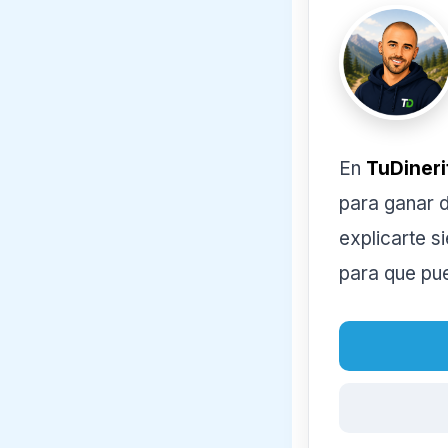
En
TuDineri
para ganar d
explicarte s
para que pu