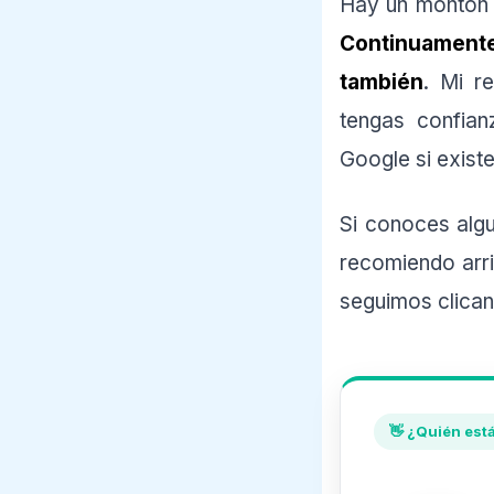
Hay un montón 
Continuament
también
. Mi r
tengas confian
Google si exist
Si conoces alg
recomiendo arri
seguimos clican
👋 ¿Quién est