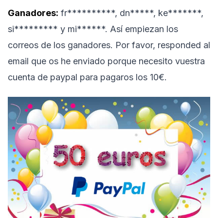
Ganadores:
fr**********, dn*****, ke*******,
si********* y mi******. Así empiezan los
correos de los ganadores. Por favor, responded al
email que os he enviado porque necesito vuestra
cuenta de paypal para pagaros los 10€.