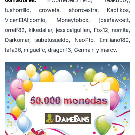
Ganadores:
ElCofreDelDinero, freakbboy,
tuahorrillo, croweta, ahorroextra, Kaotikos,
VicenElAlicornio, Moneytobox, josefawcett,
orreif82, kikedaller, jessicalguillen, Fox12, nomita,
Darkomar, subetusueldo, NeoPtc, Emiliano189,
Iafa26, miguelfc, dragon13, Germain y marcv.