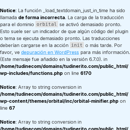
Notice
: La función _load_textdomain_just_in_time ha sido
llamada
de forma incorrecta
. La carga de la traducción
para el dominio
orbital
se activó demasiado pronto.
Esto suele ser un indicador de que algún código del plugin
o tema se ejecuta demasiado pronto. Las traducciones
deberían cargarse en la acción
init
o más tarde. Por
favor, ve
depuración en WordPress
para más información.
(Este mensaje fue añadido en la versión 6.7.0). in
/home/tudinecom/domains/tudinerito.com/public_html/
wp-includes/functions.php
on line
6170
Notice
: Array to string conversion in
/home/tudinecom/domains/tudinerito.com/public_html/
wp-content/themes/orbital/inc/orbital-minifier.php
on
line
67
Notice
: Array to string conversion in
/home/tudinecom/domains/tudinerito.com/public_html/