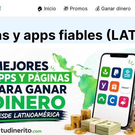
🏠 Inicio
🎁 Promos
💰 Ganar dinero
s y apps fiables (L