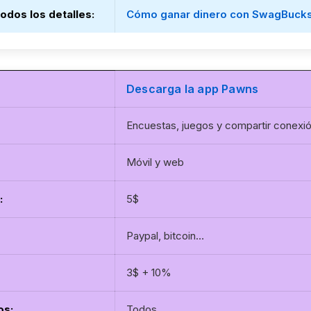
todos los detalles
:
Cómo ganar dinero con SwagBuck
Descarga la app Pawns
Encuestas, juegos y compartir conexi
Móvil y web
:
5$
Paypal, bitcoin…
3$ + 10%
os:
Todos