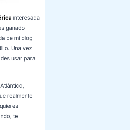
érica
interesada
has ganado
da de mi blog
illo. Una vez
edes usar para
Atlántico,
que realmente
 quieres
endo, te