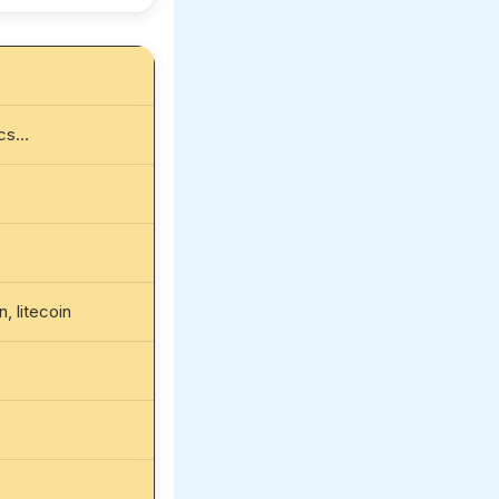
ics…
n, litecoin