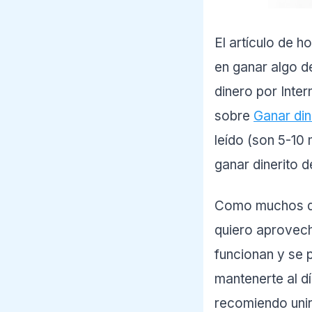
El artículo de h
en ganar algo d
dinero por Inter
sobre
Ganar din
leído (son 5-10
ganar dinerito 
Como muchos de 
quiero aprovech
funcionan y se p
mantenerte al d
recomiendo uni