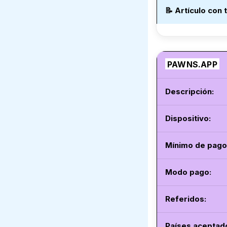
📝
Artículo con 
PAWNS.APP
Descripción:
Dispositivo:
Mínimo de pago
Modo pago
:
Referidos:
Países aceptad