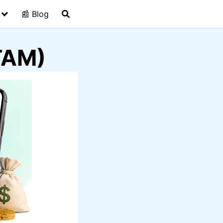
📰 Blog
ATAM)