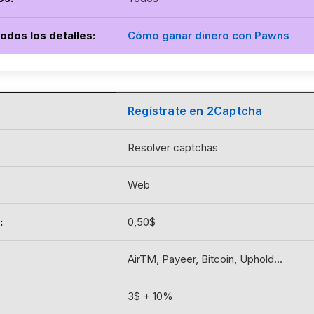
todos los detalles
:
Cómo ganar dinero con Pawns
Regístrate en 2Captcha
Resolver captchas
Web
:
0,50$
AirTM, Payeer, Bitcoin, Uphold…
3$ + 10%