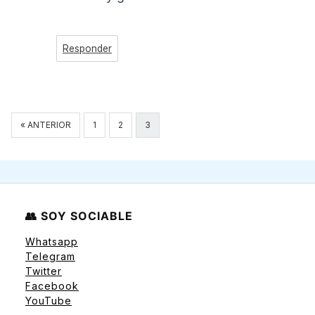
Responder
Navegación
« ANTERIOR
1
2
3
de
comentarios
👥 SOY SOCIABLE
Whatsapp
Telegram
Twitter
Facebook
YouTube