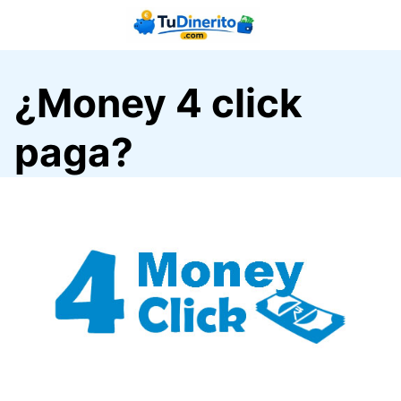
Saltar
al
contenido
¿Money 4 click
paga?